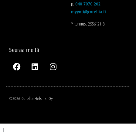
p.
040 7070 202
myynti@corellia.fi
Y-tunnus: 2556121-8
Seuraa meitä
©2026 Corellia Helsinki Oy
I