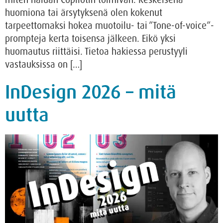
huomiona tai ärsytyksenä olen kokenut
tarpeettomaksi hokea muotoilu- tai ”Tone-of-voice”-
prompteja kerta toisensa jälkeen. Eikö yksi
huomautus riittäisi. Tietoa hakiessa perustyyli
vastauksissa on […]
InDesign 2026 – mitä
uutta