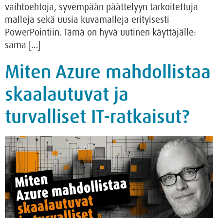
vaihtoehtoja, syvempään päättelyyn tarkoitettuja
malleja sekä uusia kuvamalleja erityisesti
PowerPointiin. Tämä on hyvä uutinen käyttäjälle:
sama […]
Miten Azure mahdollistaa
skaalautuvat ja
turvalliset IT-ratkaisut?