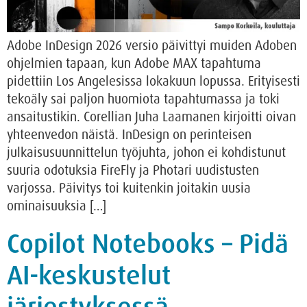
Adobe InDesign 2026 versio päivittyi muiden Adoben
ohjelmien tapaan, kun Adobe MAX tapahtuma
pidettiin Los Angelesissa lokakuun lopussa. Erityisesti
tekoäly sai paljon huomiota tapahtumassa ja toki
ansaitustikin. Corellian Juha Laamanen kirjoitti oivan
yhteenvedon näistä. InDesign on perinteisen
julkaisusuunnittelun työjuhta, johon ei kohdistunut
suuria odotuksia FireFly ja Photari uudistusten
varjossa. Päivitys toi kuitenkin joitakin uusia
ominaisuuksia […]
Copilot Notebooks – Pidä
AI-keskustelut