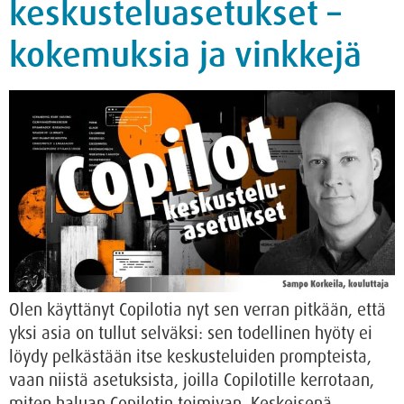
keskusteluasetukset –
kokemuksia ja vinkkejä
Olen käyttänyt Copilotia nyt sen verran pitkään, että
yksi asia on tullut selväksi: sen todellinen hyöty ei
löydy pelkästään itse keskusteluiden prompteista,
vaan niistä asetuksista, joilla Copilotille kerrotaan,
miten haluan Copilotin toimivan. Keskeisenä