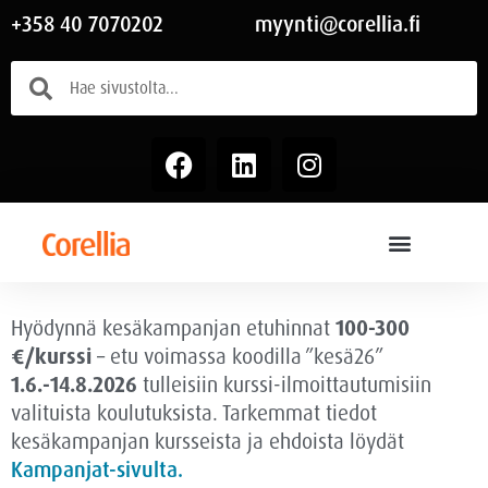
+358 40 7070202
myynti@corellia.fi
Hyödynnä kesäkampanjan etuhinnat
100-300
€/kurssi
– etu voimassa
koodilla ”kesä26”
1.6.-14.8.2026
tulleisiin kurssi-ilmoittautumisiin
valituista koulutuksista. Tarkemmat tiedot
kesäkampanjan kursseista ja ehdoista löydät
Kampanjat-sivulta.