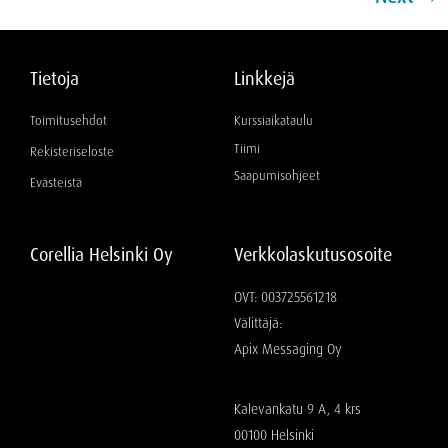
Tietoja
Linkkejä
Toimitusehdot
Kurssiaikataulu
Tiimi
Rekisteriseloste
Saapumisohjeet
Evästeistä
Corellia Helsinki Oy
Verkkolaskutusosoite
OVT: 003725561218
Välittäjä:
Apix Messaging Oy
Kalevankatu 9 A, 4 krs
00100 Helsinki