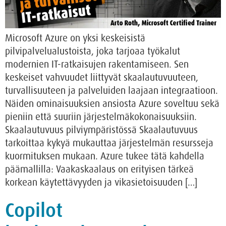
Microsoft Azure on yksi keskeisistä
pilvipalvelualustoista, joka tarjoaa työkalut
modernien IT-ratkaisujen rakentamiseen. Sen
keskeiset vahvuudet liittyvät skaalautuvuuteen,
turvallisuuteen ja palveluiden laajaan integraatioon.
Näiden ominaisuuksien ansiosta Azure soveltuu sekä
pieniin että suuriin järjestelmäkokonaisuuksiin.
Skaalautuvuus pilviympäristössä Skaalautuvuus
tarkoittaa kykyä mukauttaa järjestelmän resursseja
kuormituksen mukaan. Azure tukee tätä kahdella
päämallilla: Vaakaskaalaus on erityisen tärkeä
korkean käytettävyyden ja vikasietoisuuden […]
Copilot