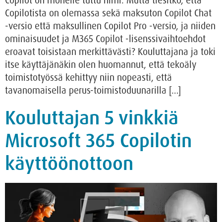
Copilot on monelle tuttu nimi. Mutta tiesitkö, että
Copilotista on olemassa sekä maksuton Copilot Chat
-versio että maksullinen Copilot Pro -versio, ja niiden
ominaisuudet ja M365 Copilot -lisenssivaihtoehdot
eroavat toisistaan merkittävästi? Kouluttajana ja toki
itse käyttäjänäkin olen huomannut, että tekoäly
toimistotyössä kehittyy niin nopeasti, että
tavanomaisella perus-toimistoduunarilla […]
Kouluttajan 5 vinkkiä
Microsoft 365 Copilotin
käyttöönottoon