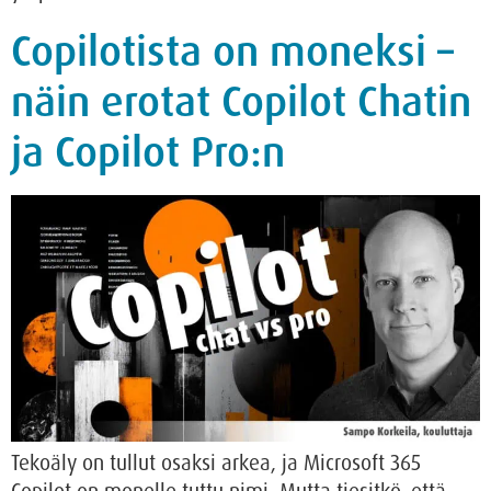
Copilotista on moneksi –
näin erotat Copilot Chatin
ja Copilot Pro:n
Tekoäly on tullut osaksi arkea, ja Microsoft 365