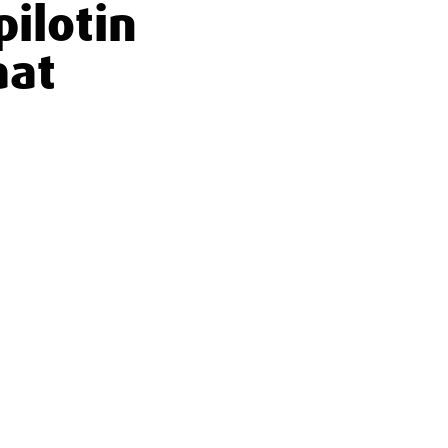
pilotin
aat