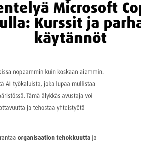
ntelyä Microsoft Co
ulla: Kurssit ja parh
käytännöt
ioissa nopeammin kuin koskaan aiemmin.
ä AI-työkaluista, joka lupaa mullistaa
ristössä. Tämä älykkäs avustaja voi
ottavuutta ja tehostaa yhteistyötä
arantaa
organisaation tehokkuutta
ja