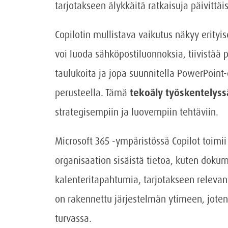
tarjotakseen älykkäitä ratkaisuja päivittäis
Copilotin mullistava vaikutus näkyy erityis
voi luoda sähköpostiluonnoksia, tiivistää 
taulukoita ja jopa suunnitella PowerPoint
perusteella. Tämä
tekoäly työskentelyss
strategisempiin ja luovempiin tehtäviin.
Microsoft 365 -ympäristössä Copilot toimi
organisaation sisäistä tietoa, kuten doku
kalenteritapahtumia, tarjotakseen relevant
on rakennettu järjestelmän ytimeen, joten
turvassa.