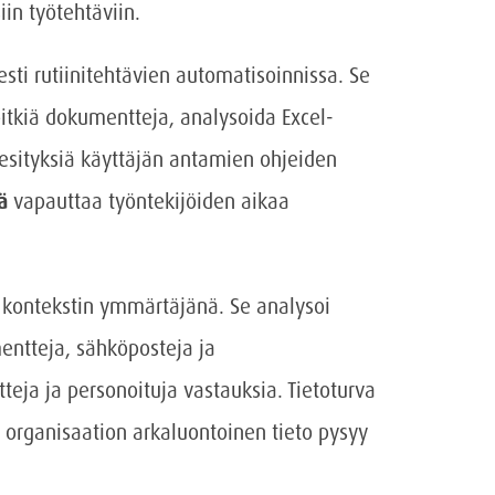
iin työtehtäviin.
esti rutiinitehtävien automatisoinnissa. Se
pitkiä dokumentteja, analysoida Excel-
-esityksiä käyttäjän antamien ohjeiden
ä
vapauttaa työntekijöiden aikaa
i kontekstin ymmärtäjänä. Se analysoi
mentteja, sähköposteja ja
teja ja personoituja vastauksia. Tietoturva
 organisaation arkaluontoinen tieto pysyy