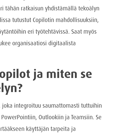
uuri tähän ratkaisun yhdistämällä tekoälyn
lissa tutustut Copilotin mahdollisuuksiin,
äytäntöihin eri työtehtävissä. Saat myös
ukee organisaatiosi digitaalista
opilot ja miten se
elyn?
 joka integroituu saumattomasti tuttuihin
, PowerPointiin, Outlookiin ja Teamsiin. Se
tääkseen käyttäjän tarpeita ja