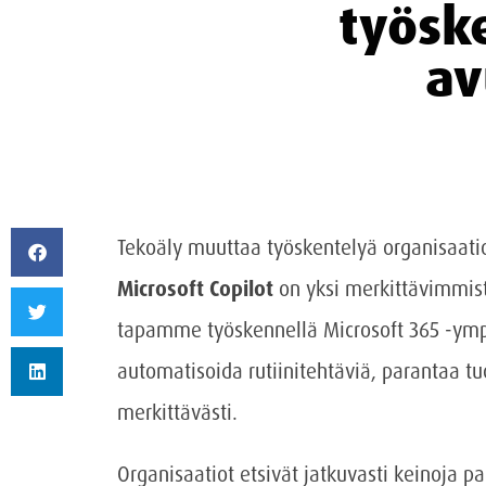
työske
av
Tekoäly muuttaa työskentelyä organisaat
Microsoft Copilot
on yksi merkittävimmist
tapamme työskennellä Microsoft 365 -ympä
automatisoida rutiinitehtäviä, parantaa tu
merkittävästi.
Organisaatiot etsivät jatkuvasti keinoja p