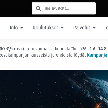
Info
Koulutukset
Palvelut
Y
00 €/kurssi
– etu voimassa
koodilla ”kesä26”
1.6.-14.8
 kesäkampanjan kursseista ja ehdoista löydät
Kampanjat