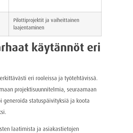
Pilottiprojektit ja vaiheittainen
laajentaminen
arhaat käytännöt eri
rkittävästi eri rooleissa ja työtehtävissä.
luomaan projektisuunnitelmia, seuraamaan
i generoida statuspäivityksiä ja koota
si.
ten laatimista ja asiakastietojen