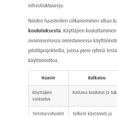
infrastruktuureja.
Näiden haasteiden ratkaiseminen alkaa ka
koulutuksesta
. Käyttäjien kouluttamine
avainasemassa onnistuneessa käyttöönotoss
pilottiprojekteilla, joissa pieni ryhmä te
käyttöönottoa.
Haaste
Ratkaisu
Käyttäjien
Kattava koulutus ja tuk
vastustus
Tietoturvahuolet
Selkeät käytännöt ja