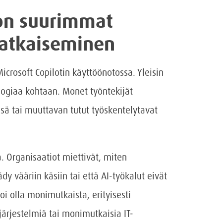
ton suurimmat
ratkaiseminen
icrosoft Copilotin käyttöönotossa. Yleisin
ogiaa kohtaan. Monet työntekijät
sä tai muuttavan tutut työskentelytavat
. Organisaatiot miettivät, miten
dy vääriin käsiin tai että AI-työkalut eivät
voi olla monimutkaista, erityisesti
järjestelmiä tai monimutkaisia IT-