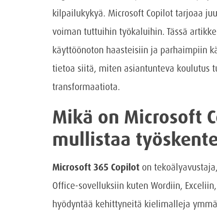
kilpailukykyä. Microsoft Copilot tarjoaa j
voiman tuttuihin työkaluihin. Tässä artikke
käyttöönoton haasteisiin ja parhaimpiin k
tietoa siitä, miten asiantunteva koulutus t
transformaatiota.
Mikä on Microsoft C
mullistaa työskent
Microsoft 365 Copilot
on tekoälyavustaja,
Office-sovelluksiin kuten Wordiin, Exceliin
hyödyntää kehittyneitä kielimalleja ymmär