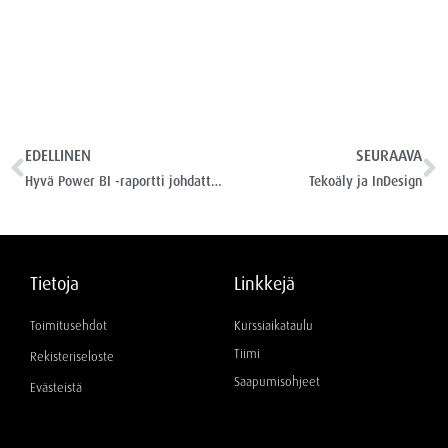
EDELLINEN
SEURAAVA
Hyvä Power BI -raportti johdattelee uusien kysymysten äärelle
Tekoäly ja InDesign
Tietoja
Linkkejä
Toimitusehdot
Kurssiaikataulu
Tiimi
Rekisteriseloste
Saapumisohjeet
Evästeistä