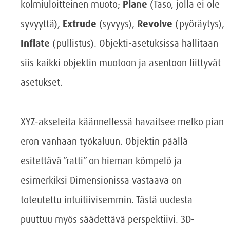
kolmiuloitteinen muoto;
Plane
(Taso, jolla ei ole
syvyyttä),
Extrude
(syvyys),
Revolve
(pyöräytys),
Inflate
(pullistus). Objekti-asetuksissa hallitaan
siis kaikki objektin muotoon ja asentoon liittyvät
asetukset.
XYZ-akseleita käännellessä havaitsee melko pian
eron vanhaan työkaluun. Objektin päällä
esitettävä ”ratti” on hieman kömpelö ja
esimerkiksi Dimensionissa vastaava on
toteutettu intuitiivisemmin. Tästä uudesta
puuttuu myös säädettävä perspektiivi. 3D-