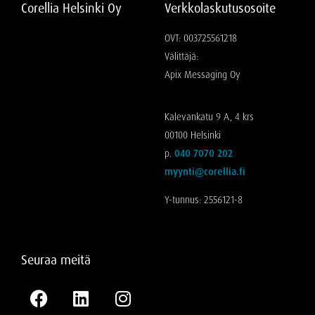
Corellia Helsinki Oy
Verkkolaskutusosoite
OVT: 003725561218
Välittäjä:
Apix Messaging Oy
Kalevankatu 9 A, 4 krs
00100 Helsinki
p.
040 7070 202
myynti@corellia.fi
Y-tunnus: 2556121-8
Seuraa meitä