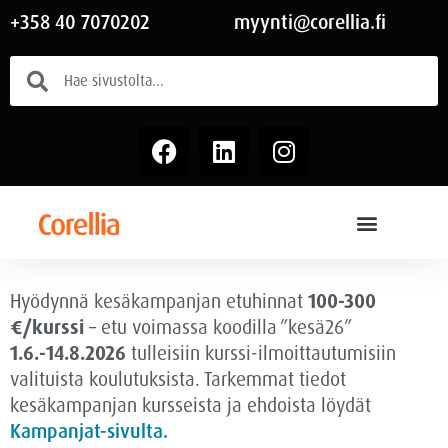
+358 40 7070202
myynti@corellia.fi
Hyödynnä kesäkampanjan etuhinnat
100-300
€/kurssi
– etu voimassa
koodilla ”kesä26”
1.6.-14.8.2026
tulleisiin kurssi-ilmoittautumisiin
valituista koulutuksista. Tarkemmat tiedot
kesäkampanjan kursseista ja ehdoista löydät
Kampanjat-sivulta.