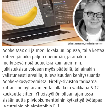
Adobe Max oli ja meni lokakuun lopussa, tällä kertaa
käteen jäi aika paljon enemmän, ja ainakin
merkitsevämpiä uutuuksia kuin aiemmin.
Julkistuksista voidaan myös päätellä, tai ainakin
valistuneesti arvailla, tulevaisuuden kehityssuuntia
Adobe-ekosysteemissä. Firefly-sivuston tarjoama
kattaus on nyt aivan eri tasolla kuin vaikkapa 6-12
kuukautta sitten. Yhteistyöhön ollaan ajamassa
sisään uutta pilvidokumentteihin kytkettyä työtapaa
ja tuttuihin ohjelmistoihin […]