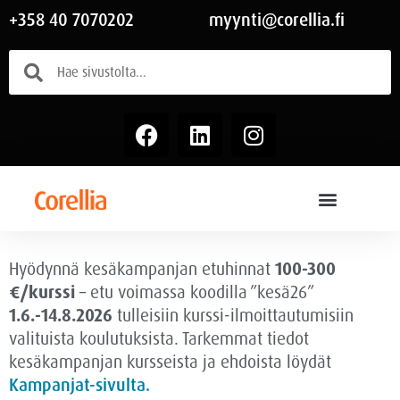
+358 40 7070202
myynti@corellia.fi
Hyödynnä kesäkampanjan etuhinnat
100-300
€/kurssi
– etu voimassa
koodilla ”kesä26”
1.6.-14.8.2026
tulleisiin kurssi-ilmoittautumisiin
valituista koulutuksista. Tarkemmat tiedot
kesäkampanjan kursseista ja ehdoista löydät
Kampanjat-sivulta.