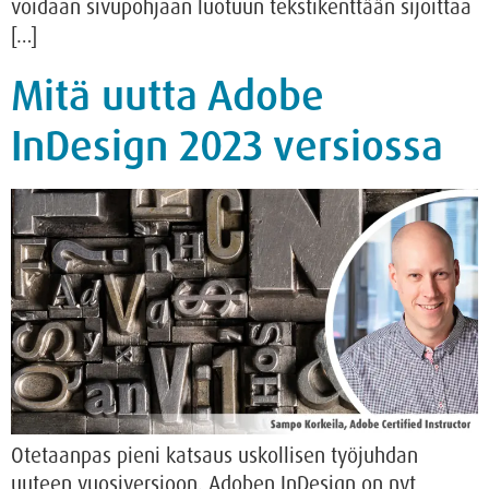
voidaan sivupohjaan luotuun tekstikenttään sijoittaa
[…]
Mitä uutta Adobe
InDesign 2023 versiossa
Otetaanpas pieni katsaus uskollisen työjuhdan
uuteen vuosiversioon. Adoben InDesign on nyt