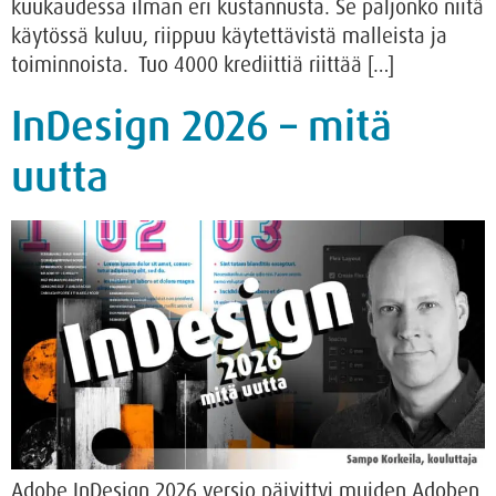
kuukaudessa ilman eri kustannusta. Se paljonko niitä
käytössä kuluu, riippuu käytettävistä malleista ja
toiminnoista. Tuo 4000 krediittiä riittää […]
InDesign 2026 – mitä
uutta
Adobe InDesign 2026 versio päivittyi muiden Adoben