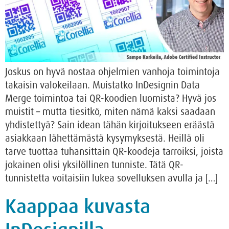
Joskus on hyvä nostaa ohjelmien vanhoja toimintoja
takaisin valokeilaan. Muistatko InDesignin Data
Merge toimintoa tai QR-koodien luomista? Hyvä jos
muistit – mutta tiesitkö, miten nämä kaksi saadaan
yhdistettyä? Sain idean tähän kirjoitukseen eräästä
asiakkaan lähettämästä kysymyksestä. Heillä oli
tarve tuottaa tuhansittain QR-koodeja tarroiksi, joista
jokainen olisi yksilöllinen tunniste. Tätä QR-
tunnistetta voitaisiin lukea sovelluksen avulla ja […]
Kaappaa kuvasta