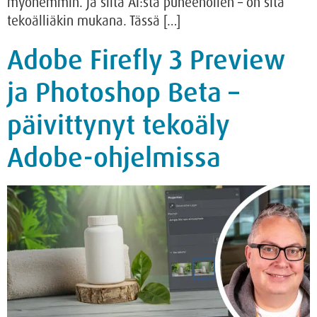
myöhemmin. Ja siitä AI:sta puheenollen – on sitä
tekoälliäkin mukana. Tässä […]
Adobe Firefly 3 Preview
ja Photoshop Beta –
päivittynyt tekoäly
Adobe-ohjelmissa