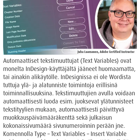
Automaattiset tekstimuuttujat (Text Variables) ovat
monelta InDesign-käyttäjältä jääneet huomaamatta,
tai ainakin alikäytölle. InDesignissa ei ole Wordista
tuttuja ylä- ja alatunniste toimintoja erillisinä
toiminnallisuuksina. Tekstimuuttujien avulla voidaan
automaattisesti luoda esim. juoksevat ylätunnisteet
tekstityylien mukaan, automaattisesti päivittyvä
muokkauspäivämääräkenttä sekä julkaisun
kokonaissivumäärä sivunumeroinnin perään jne.
Komennolla Type – Text Variables – Insert Variable