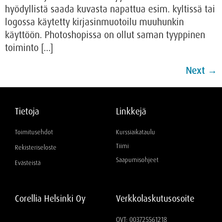
hyödyllistä saada kuvasta napattua esim. kyltissä tai
logossa käytetty kirjasinmuotoilu muuhunkin
käyttöön. Photoshopissa on ollut saman tyyppinen
toiminto […]
Next
→
Tietoja
Linkkejä
Toimitusehdot
Kurssiaikataulu
Tiimi
Rekisteriseloste
Saapumisohjeet
Evästeistä
Corellia Helsinki Oy
Verkkolaskutusosoite
OVT: 003725561218